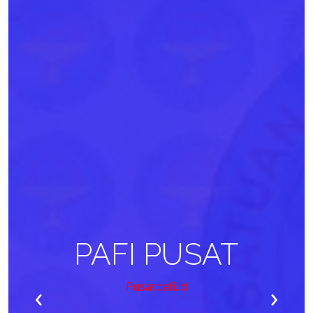
PAFI PUSAT
‹
›
Pusatpafi.id